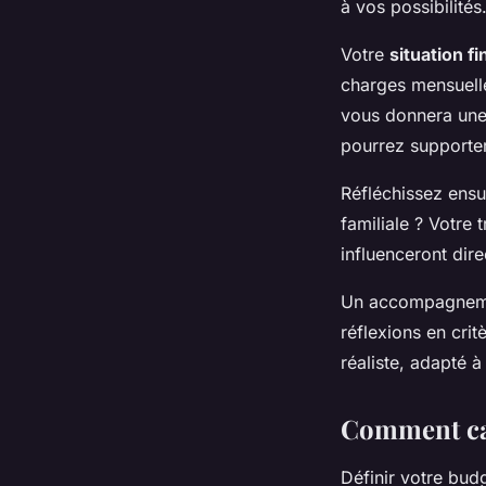
à vos possibilités
Votre
situation f
charges mensuelle
vous donnera une 
pourrez supporte
Réfléchissez ensu
familiale ? Votre 
influenceront dir
Un accompagnemen
réflexions en crit
réaliste, adapté à
Comment cal
Définir votre bud