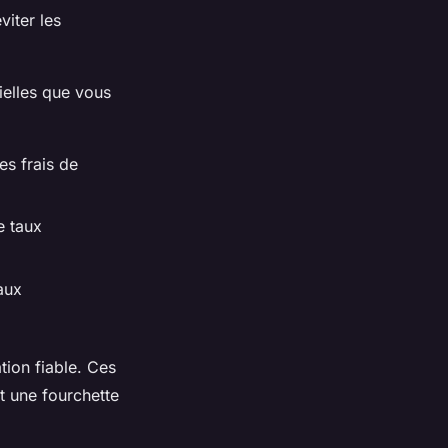
viter les
ielles que vous
s frais de
e taux
aux
tion fiable. Ces
t une fourchette