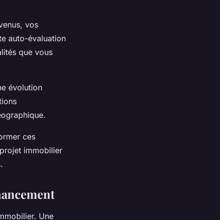
evenus, vos
te auto-évaluation
lités que vous
e évolution
tions
géographique.
ormer ces
 projet immobilier
.
inancement
immobilier. Une