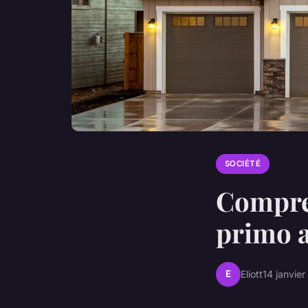
SOCIÉTÉ
Compren
primo 
E
Eliott
14 janvie