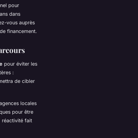
inel pour
 ans dans
ez-vous auprès
 de financement.
parcours
e
pour éviter les
ères :
mettra de cibler
 agences locales
iques pour être
éactivité fait