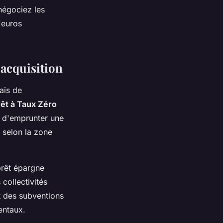
négociez les
'euros
 acquisition
ais de
rêt à Taux Zéro
t d'emprunter une
t selon la zone
prêt épargne
collectivités
t des subventions
entaux.