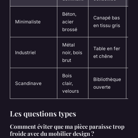
Béton,
Pu
Canapé bas
Minimaliste
acier
ca
en tissu gris
brossé
rad
Métal
Table en fer
Én
Industriel
noir, bois
et chêne
ur
brut
Bois
Bibliothèque
Ch
Scandinave
clair,
ouverte
lu
velours
Les questions types
Comment éviter que ma pièce paraisse trop
froide avec du mobilier design ?