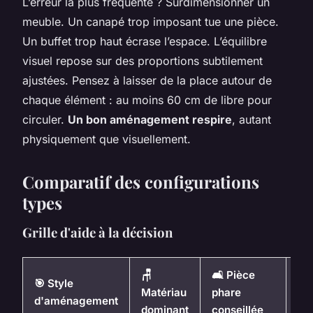
L’erreur la plus fréquente ? Surdimensionner un
meuble. Un canapé trop imposant tue une pièce.
Un buffet trop haut écrase l’espace. L’équilibre
visuel repose sur des proportions subtilement
ajustées. Pensez à laisser de la place autour de
chaque élément : au moins 60 cm de libre pour
circuler.
Un bon aménagement respire
, autant
physiquement que visuellement.
Comparatif des configurations
types
Grille d'aide à la décision
🪑
🛋️ Pièce
💡
🎯 Style
Matériau
phare
Am
d'aménagement
dominant
conseillée
gé