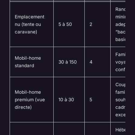
Randonn
Emplacement
minimali
nu (tente ou
5 à 50
2
adeptes 
caravane)
“back to
basics”
Familles,
Mobil-home
30 à 150
4
voyageu
standard
confort
Couples,
Mobil-home
familles
premium (vue
10 à 30
5
souhaita
directe)
cadre
exceptio
Héberge